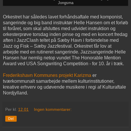
Jongsma
Orkestret har således lavet forhåndsaftale med komponist,
sangerinde og big band instruktør Helle Hansen om et forløb
til foråret, som skal afsluttes med udvidet instruktion og
orkesterprøve torsdag inden pinse og med en koncert fredag
aften i JazzClash teltet på Sæby Havn i forbindelse med
Jazz og Fisk – Sæby Jazzfestival. Orkestret får lov at
arbejde med en rutineret sangerinde. Jazzsangerinde Helle
Hansen har nemlig netop vundet The Honorable Mention
Award ved USA Songwriting Competition - for 10. år i træk.
Frederikshavn Kommunes projekt Karizma
er
tværkommunalt samarbejde mellem kulturinstitutioner,
kreative erhverv og udøvende musikere i regi af Kulturaftale
Nordjylland.
Per
kl.
12.01
Ingen kommentarer:
Del