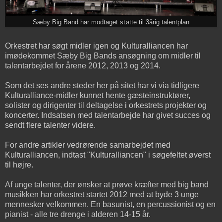
Sæby Big Band har modtaget støtte til 3årig talentplan
Orkestret har søgt midler igen og Kulturalliancen har
imødekommet Sæby Big Bands ansøgning om midler til
talentarbejdet for årene 2012, 2013 og 2014.
Som det ses andre steder her på sitet har vi via tidligere
Kulturalliance-midler kunnet hente gæsteinstruktører,
solister og dirigenter til deltagelse i orkestrets projekter og
koncerter. Indsatsen med talentarbejde har givet succes og
sendt flere talenter videre.
For andre artikler vedrørende samarbejdet med
Kulturalliancen, indtast "Kulturalliancen" i søgefeltet øverst
til højre.
Af unge talenter, der ønsker at prøve kræfter med big band
musikken har orkestret startet 2012 med at byde 3 unge
mennesker velkommen. En basunist, en percussionist og en
pianist - alle tre drenge i alderen 14-15 år.