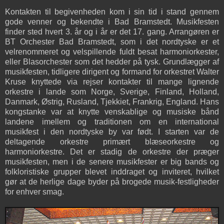
Kontakten til begivenheden kom i sin tid i stand gennem
gode venner og bekendte i Bad Bramstedt. Musikfesten
finder sted hvert 3. år og i år er det 17. gang. Arrangøren er
BT Orchester Bad Bramstedt, som i det nordtyske er et
velrenommeret og velspillende fuldt besat harmoniorkester,
eller Blasorchester som det hedder på tysk. Grundlægger af
musikfesten, tidligere dirigent og formand for orkestret Walter
Kruse knyttede via rejser kontakter til mange lignende
orkestre i lande som Norge, Sverige, Finland, Holland,
Danmark, Østrig, Rusland, Tjekkiet, Frankrig, England. Hans
kongstanke var at knytte venskablige og musiske bånd
landene imellem og traditionen om en international
musikfest i den nordtyske by var født. I starten var de
deltagende orkestre primært blæseorkestre og
harmoniorkestre. Det er stadig de orkestre der præger
musikfesten, men i de senere musikfester er big bands og
folkloristiske grupper blevet inddraget og inviteret, hvilket
gør at de herlige dage byder på brogede musik-festligheder
for enhver smag.