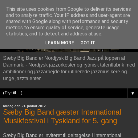
This site uses cookies from Google to deliver its services
and to analyze traffic. Your IP address and user-agent are
shared with Google along with performance and security
metrics to ensure quality of service, generate usage
statistics, and to detect and address abuse.
LEARN MORE
GOT IT
Sæby Big Band er Nordjysk Big Band Jazz på toppen af
Danmark. - Nordjysk jazzorkester og rytmisk talentfabrik med
ambitioner og jazzarbejde for rutinerede jazzmusikere og
unge jazztalenter
▼
lørdag den 21. januar 2012
Sæby Big Band gæster International
Musikfestival i Tyskland for 5. gang
Sæby Big Band er inviteret til deltagelse i International