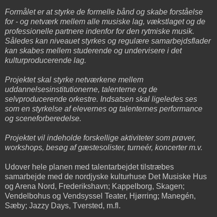
Formålet er at styrke de formelle bånd og skabe forståelse
for - og netværk mellem alle musiske lag, vækstlaget og de
professionelle partnere indenfor for den rytmiske musik.
Således kan niveauet styrkes og regulære samarbejdsflader
kan skabes mellem studerende og undervisere i det
kulturproducerende lag.
Projektet skal styrke netværkene mellem
uddannelsesinstitutionerne, talenterne og de
selvproducerende orkestre. Indsatsen skal ligeledes ses
som en styrkelse af elevernes og talenternes performance
og sceneforberedelse.
Projektet vil indeholde forskellige aktiviteter som prøver,
workshops, besøg af gæstesolister, turneér, koncerter m.v.
Udover hele planen med talentarbejdet tilstræbes
samarbejde med de nordjyske kulturhuse Det Musiske Hus
og Arena Nord, Frederikshavn; Kappelborg, Skagen;
Vendelbohus og Vendsyssel Teater, Hjørring; Manegén,
Sæby; Jazzy Days, Tversted, m.fl.