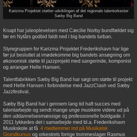
Karizma Projektet støtter udviklingen af det regionale talentorkester
Sæby Big Band
Knapt har juleoplevelsen med Cæcilie Norby bundfældet sig
før en Nytårs godbid faldt ned i big bandets turban.
Styregruppen for Karizma Projektet Frederikshavn har lige
før jul besluttet at imødekomme big bandets ansøgning om
økonomisk støtte til jazzprojekt med sangerinde, komponist
og arrangør Helle Hansen.
Talentfabrikken Sæby Big Band har søgt om støtte til projekt
med Helle Hansen i forbindelse med JazzClash ved Sæby
Jazzfestival.
Sæby Big Band har i gennem lang tid haft succes med
talentarbejde og sendt mange unge musikere videre ud på
den uddannelsesmæssige og professionelle boldgade. I
2011 lykkedes det i samarbejde med bl.a. Frederikshavn
Musikskole at få
4 medlemmer ind på Musikalsk
Grundkursus
og orkestrets forrige trommeslager Rasmus