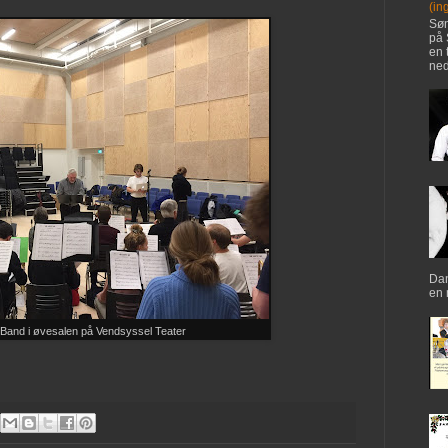
(ing
Søn
på 
en 
ned
Dan
en 
Band i øvesalen på Vendsyssel Teater