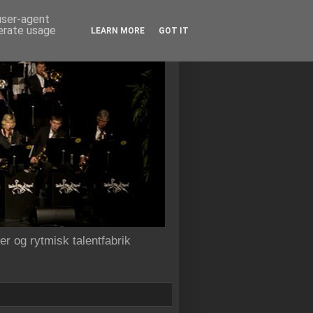
 user-agent
nerate usage
LEARN MORE
GOT IT
r og rytmisk talentfabrik