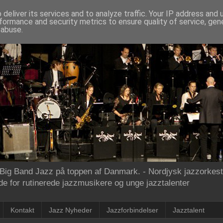
deliver its services and to analyze traffic. Your IP address and
formance and security metrics to ensure quality of service, ge
 abuse.
ig Band Jazz på toppen af Danmark. - Nordjysk jazzorkeste
e for rutinerede jazzmusikere og unge jazztalenter
Kontakt
Jazz Nyheder
Jazzforbindelser
Jazztalent