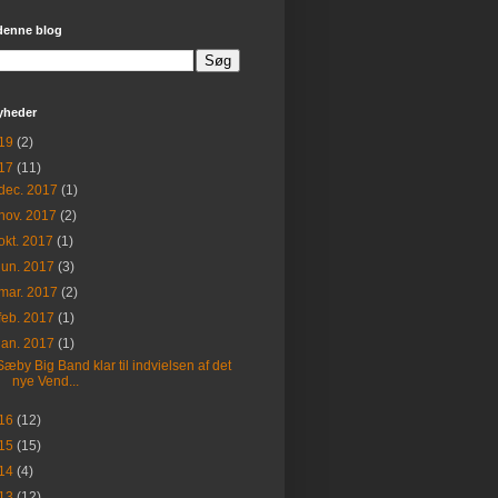
denne blog
yheder
19
(2)
17
(11)
dec. 2017
(1)
nov. 2017
(2)
okt. 2017
(1)
jun. 2017
(3)
mar. 2017
(2)
feb. 2017
(1)
jan. 2017
(1)
Sæby Big Band klar til indvielsen af det
nye Vend...
16
(12)
15
(15)
14
(4)
13
(12)