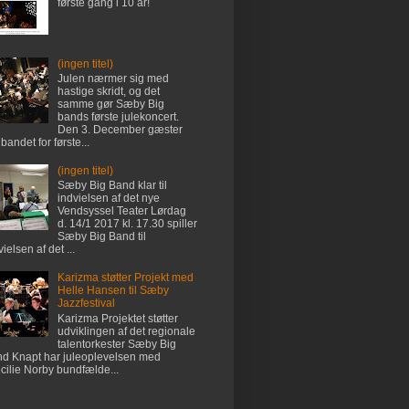
første gang i 10 år!
(ingen titel)
Julen nærmer sig med
hastige skridt, og det
samme gør Sæby Big
bands første julekoncert.
Den 3. December gæster
 bandet for første...
(ingen titel)
Sæby Big Band klar til
indvielsen af det nye
Vendsyssel Teater Lørdag
d. 14/1 2017 kl. 17.30 spiller
Sæby Big Band til
vielsen af det ...
Karizma støtter Projekt med
Helle Hansen til Sæby
Jazzfestival
Karizma Projektet støtter
udviklingen af det regionale
talentorkester Sæby Big
d Knapt har juleoplevelsen med
ilie Norby bundfælde...