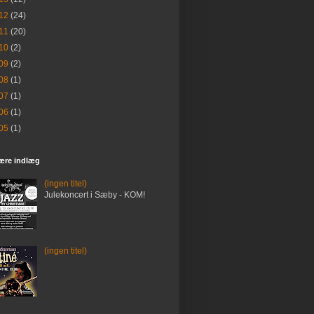
12
(24)
11
(20)
10
(2)
09
(2)
08
(1)
07
(1)
06
(1)
05
(1)
ære indlæg
(ingen titel)
Julekoncert i Sæby - KOM!
(ingen titel)