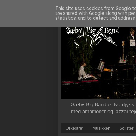
This site uses cookies from Google to 
are shared with Google along with per
statistics, and to detect and address
Sæby Big Band er Nordjysk B
med ambitioner og jazzarbejd
Orkestret
Musikken
Solister