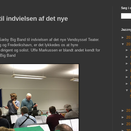
Søg i 
l indvielsen af det nye
Jazzn
►
20
 Sæby Big Band til indvielsen af det nye Vendsyssel Teater.
▼
20
ng og Frederikshavn, er det lykkedes os at hyre
►
irigent og solist. Uffe Markussen er blandt andet kendt for
 Big Band
►
►
►
►
►
▼
►
20
►
20
►
20
►
20