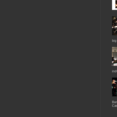
big
ind
Ban
Cæc