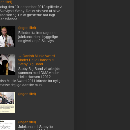
en titel)
dag den 10. december 2018 spillede vi
Skovlyst i Sæby. Det er vist ved at blive
tradition :-). Én af gæsterne har lagt
enstående...
(ingen titel)
Billeder fra fremragende
julekoncerten i hyggelige
omgivelser på Skovlyst
→ Danish Music Award
vinder Helle Hansen til
Sæby Big Band
Sæby Big Band vil arbejde
sammen med DMA vinder
Helle Hansen i 2012
ish Music Award 2011 kårede for nylig
masse dejlige danske musi...
(ingen titel)
(ingen titel)
Julekoncert i Sæby for