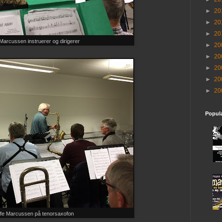
►
20
►
20
►
20
Marcussen instruerer og dirigerer
►
20
►
20
►
20
►
20
►
20
Popul
fe Marcussen på tenorsaxofon