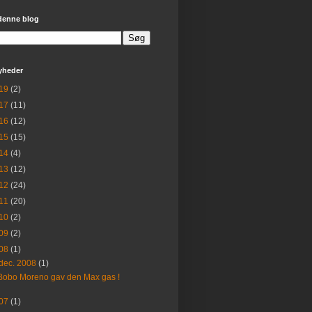
denne blog
yheder
19
(2)
17
(11)
16
(12)
15
(15)
14
(4)
13
(12)
12
(24)
11
(20)
10
(2)
09
(2)
08
(1)
dec. 2008
(1)
Bobo Moreno gav den Max gas !
07
(1)