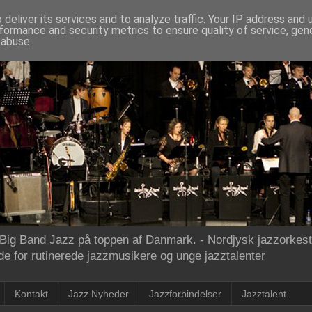
deliver its services and to analyze traffic. Your IP address and
formance and security metrics to ensure quality of service, ge
 abuse.
ig Band Jazz på toppen af Danmark. - Nordjysk jazzorkeste
e for rutinerede jazzmusikere og unge jazztalenter
Kontakt
Jazz Nyheder
Jazzforbindelser
Jazztalent