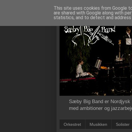
This site uses cookies from Google to 
are shared with Google along with per
statistics, and to detect and address
Sæby Big Band er Nordjysk B
med ambitioner og jazzarbejd
Orkestret
Musikken
Solister