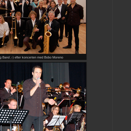
 Band ;-) efter koncerten med Bobo Moreno