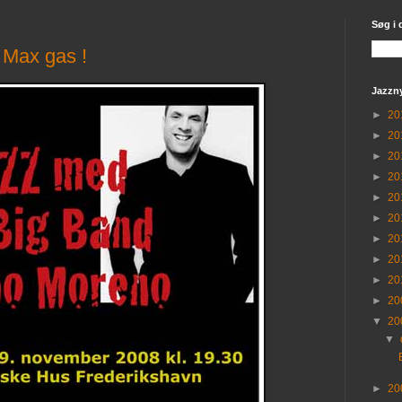
Søg i 
Max gas !
Jazzn
►
20
►
20
►
20
►
20
►
20
►
20
►
20
►
20
►
20
►
20
▼
20
▼
►
20