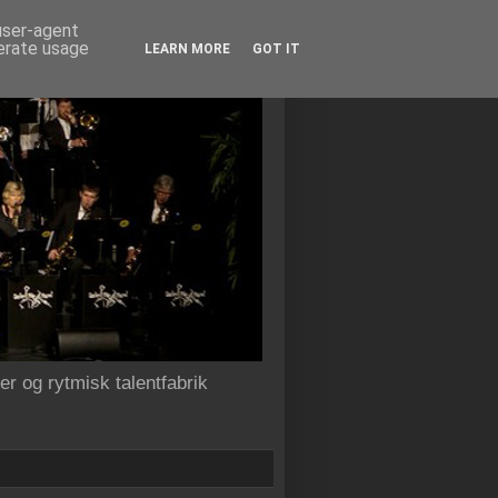
 user-agent
nerate usage
LEARN MORE
GOT IT
r og rytmisk talentfabrik