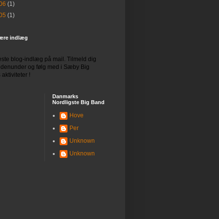
06
(1)
05
(1)
ære indlæg
ste blog-indlæg på mail.
Tilmeld dig
edenunder og følg med i Sæby Big
aktiviteter !
Danmarks
Nordligste Big Band
Hove
Per
Unknown
Unknown