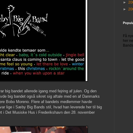
►
20
►
20
Popul
Få nye
her n
Bands 
var big bandet allerede igang med fejring af julen. Og den
r havde big bandet også sikret sig aftale med en af Danmarks
ainere Bobo Moreno. Flere af bandets medlemmer havde
var lige i Sæby Big Bands stil, hvad han leverede her til big
t i Det Musiske Hus i Frederikshavn den 28. november